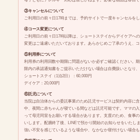
③キャンセルについて
ご利用日の前々日17時までは、予約サイトで一度キャンセルを
④コース変更について
ご利用日の前々日17時以降は、ショートステイからデイケアへ
変更はご遠慮いただいております。あらかじめご了承のうえ、コ
⑤利用券について
利用券の利用回数や期限に問題がないか必ずご確認ください。期
限内の承認通知書をご提示いただけない場合は自費扱いとなり、
ショートステイ（1泊2日）：60,000円
デイケア：20,000円
⑥託児について
当院は自治体からの委託事業のため託児サービスは契約内容に含
中、夜間に赤ちゃんが寝ている間などは託児可能です。ママの入
って母児同室をお願いする場合があります。支度のため、食事の
いします。配膳終了後、LINEで預かり開始のお知らせをいたし
強い不安を感じているような場合や、なかなか寝付けない場合も