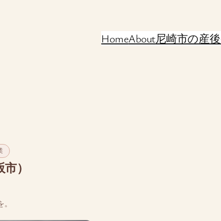
Home
About
尼崎市の産後
業
阪市）
を。