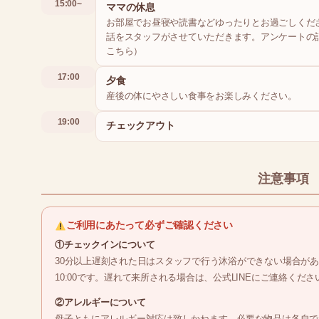
15:00~
ママの休息
お部屋でお昼寝や読書などゆったりとお過ごしくだ
話をスタッフがさせていただきます。アンケートの
こちら）
17:00
夕食
産後の体にやさしい食事をお楽しみください。
19:00
チェックアウト
注意事項
ご利用にあたって必ずご確認ください
①チェックインについて
30分以上遅刻された日はスタッフで行う沐浴ができない場合が
10:00です。遅れて来所される場合は、公式LINEにご連絡くださ
②アレルギーについて
母子ともにアレルギー対応は致しかねます。必要な物品は各自で