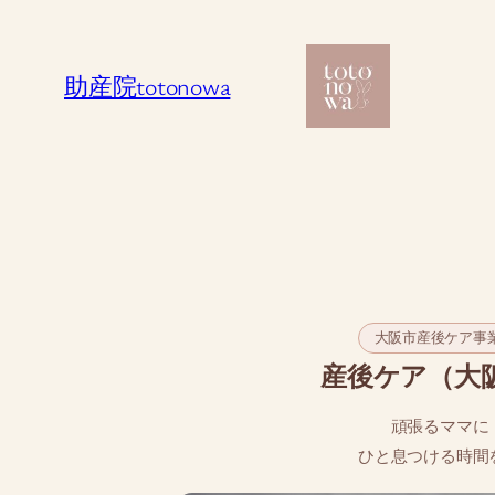
内
容
助産院totonowa
を
ス
キ
ッ
プ
大阪市産後ケア事
産後ケア（大
頑張るママに
ひと息つける時間